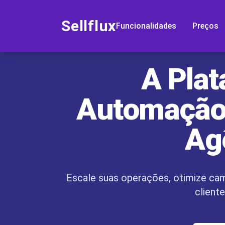
Sellflux
Funcionalidades
Preços
A Pla
Automaçã
Ag
Escale suas operações, otimize ca
cliente