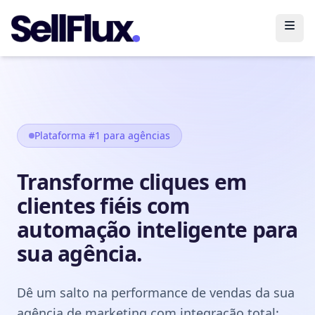
Abri
Plataforma #1 para agências
Transforme cliques em
clientes fiéis com
automação inteligente para
sua agência.
Dê um salto na performance de vendas da sua
agência de marketing com integração total: