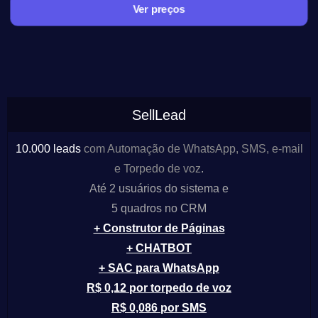
Ver preços
SellLead
10.000 leads
com Automação de WhatsApp, SMS, e-mail
e Torpedo de voz
.
Até 2 usuários do sistema e
5 quadros no CRM
+ Construtor de Páginas
+ CHATBOT
+ SAC para
WhatsApp
R$ 0,12 por torpedo de voz
R$ 0,086 por SMS