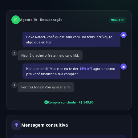
Agente IA · Recuperação
ONLINE
Poxa Rafael, você quase saiu com um tênis incrível, foi
algo que eu fiz?
Não! É q achei o frete meio caro kkk
Haha entendi! Mas e se eu te der
15% off
agora mesmo
pra você finalizar a sua compra?
Fechou todas! Vou querer sim!
Compra concluída · R$ 349,90
Mensagem consultiva