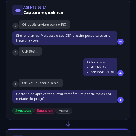
AGENTE DE IA
Captura e qualifica
Oi, vocês enviam para o RS?
Sim, enviamos! Me passa o seu CEP e assim posso calcular o
frete pra você.
CEP 968....
O frete fica:
- PAC: R$ 35
- Transpor: R$ 30
Ok, vou querer o Tênis.
Gostaria de aproveitar e levar também um par de meias por
metade do preço?
WhatsApp
Instagram
E-mail