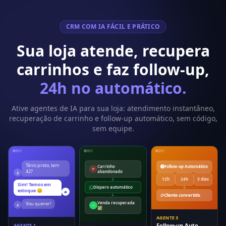
CRM COM IA FÁCIL E PRÁTICO
Sua loja atende, recupera
carrinhos e faz follow-up,
24h no automático.
Ative agentes de IA para sua loja: atendimento instantâneo,
recuperação de carrinho e follow-up automático, sem código,
sem equipe.
Tênis preto, tem
Carrinho
Follow-up Automático
42?
abandonado
12h
24h
3 dias
Sim! Temos em
Disparo automático
estoque 😊
Cliente convertido
Venda recuperada
Vou querer!
✅
AGENTE 3
Follow-up Auto
AGENTE 1