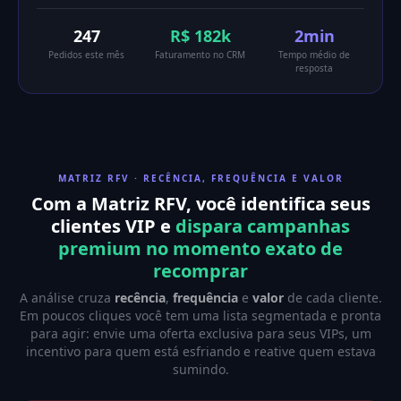
247
R$ 182k
2min
Pedidos este mês
Faturamento no CRM
Tempo médio de
resposta
MATRIZ RFV · RECÊNCIA, FREQUÊNCIA E VALOR
Com a Matriz RFV, você identifica seus
clientes VIP e
dispara campanhas
premium no momento exato de
recomprar
A análise cruza
recência
,
frequência
e
valor
de cada cliente.
Em poucos cliques você tem uma lista segmentada e pronta
para agir: envie uma oferta exclusiva para seus VIPs, um
incentivo para quem está esfriando e reative quem estava
sumindo.