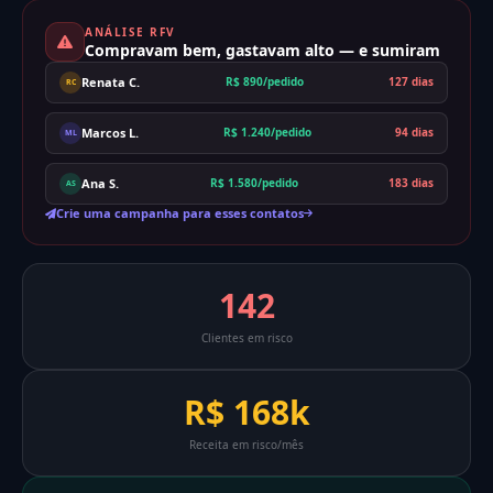
ANÁLISE RFV
Compravam bem, gastavam alto — e sumiram
Renata C.
R$ 890/pedido
127 dias
RC
Marcos L.
R$ 1.240/pedido
94 dias
ML
Ana S.
R$ 1.580/pedido
183 dias
AS
Crie uma campanha para esses contatos
142
Clientes em risco
R$ 168k
Receita em risco/mês