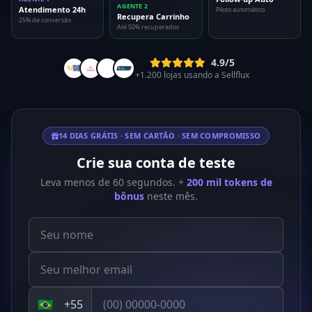
AGENTE 2
Atendimento 24h
Piloto automático
Recupera Carrinho
25% de conversão
Até 50% recuperados
4.9/5
+1.200 lojas usando a Sellflux
14 DIAS GRÁTIS · SEM CARTÃO · SEM COMPROMISSO
Crie sua conta de teste
Leva menos de 60 segundos. +
200 mil tokens de
bônus
neste mês.
Nome
Email
WhatsApp
🇧🇷
+55