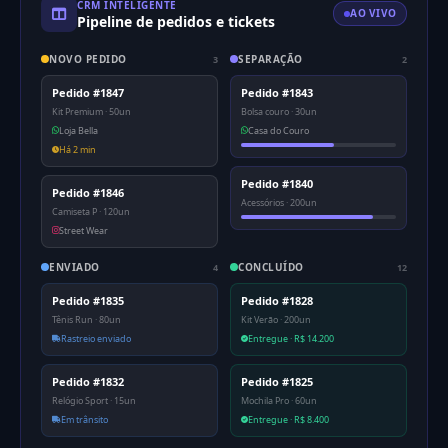
CRM INTELIGENTE
AO VIVO
Pipeline de pedidos e tickets
NOVO PEDIDO
SEPARAÇÃO
3
2
Pedido #1847
Pedido #1843
Kit Premium · 50un
Bolsa couro · 30un
Loja Bella
Casa do Couro
Há 2 min
Pedido #1840
Pedido #1846
Acessórios · 200un
Camiseta P · 120un
Street Wear
ENVIADO
CONCLUÍDO
4
12
Pedido #1835
Pedido #1828
Tênis Run · 80un
Kit Verão · 200un
Rastreio enviado
Entregue · R$ 14.200
Pedido #1832
Pedido #1825
Relógio Sport · 15un
Mochila Pro · 60un
Em trânsito
Entregue · R$ 8.400